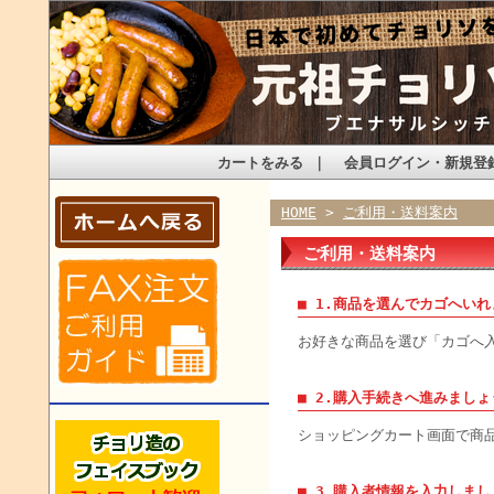
カートをみる
｜
会員ログイン・新規登
HOME
>
ご利用・送料案内
ご利用・送料案内
■ 1.商品を選んでカゴへい
お好きな商品を選び「カゴへ
■ 2.購入手続きへ進みましょ
ショッピングカート画面で商
■ 3.購入者情報を入力しまし