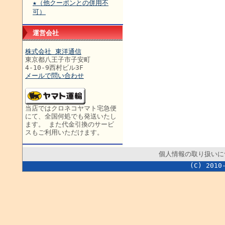
★（他クーポンとの併用不
可）
運営会社
株式会社 東洋通信
東京都八王子市子安町
4-10-9西村ビル3F
メールで問い合わせ
当店ではクロネコヤマト宅急便
にて、全国何処でも発送いたし
ます。 また代金引換のサービ
スもご利用いただけます。
個人情報の取り扱いに
(C) 2010