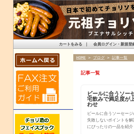
カートをみる
｜
会員ログイン・新規登
HOME
>
ブログ
>
記事一覧
記事一覧
ビールに合うソー
宅飲みで満足度が
わせ
ビールに合うソーセージ
失敗しないポイントを解
にぴったりの一品を紹介