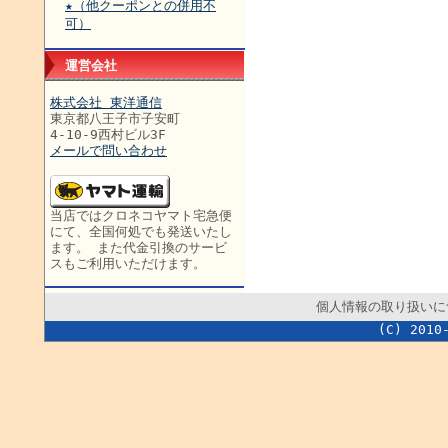
★（他クーポンとの併用不
可）
運営会社
株式会社 東洋通信
東京都八王子市子安町
4-10-9西村ビル3F
メールで問い合わせ
当店ではクロネコヤマト宅急便
にて、全国何処でも発送いたし
ます。 また代金引換のサービ
スもご利用いただけます。
個人情報の取り扱いに
(C) 2010