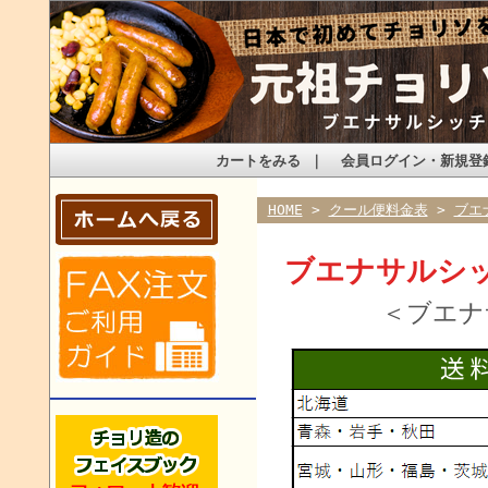
カートをみる
｜
会員ログイン・新規登
HOME
>
クール便料金表
>
ブエ
ブエナサルシ
＜ブエナ