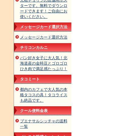
元祖チョリソの店舗用ポス
ターです。無料でダウンロ
ードできます！ご自由にお
使いください。
メッセージカード選択方法
メッセージカード選択方法
チリコンカルニ
パン好き女子に大人気！北
海道産の金時豆とゴロゴロ
ひき肉で満足感たっぷり！
タコミート
都内のカフェで大人気の本
格タコスの具！タコライス
も絶品です。
クール便料金表
ブエナサルシッチャの送料
一覧