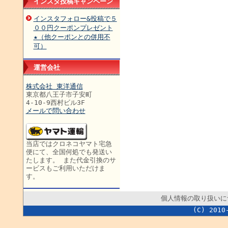
インスタ投稿キャンペーン
インスタフォロー&投稿で５
００円クーポンプレゼント
★（他クーポンとの併用不
可）
運営会社
株式会社 東洋通信
東京都八王子市子安町
4-10-9西村ビル3F
メールで問い合わせ
当店ではクロネコヤマト宅急
便にて、全国何処でも発送い
たします。 また代金引換のサ
ービスもご利用いただけま
す。
個人情報の取り扱いに
(C) 2010